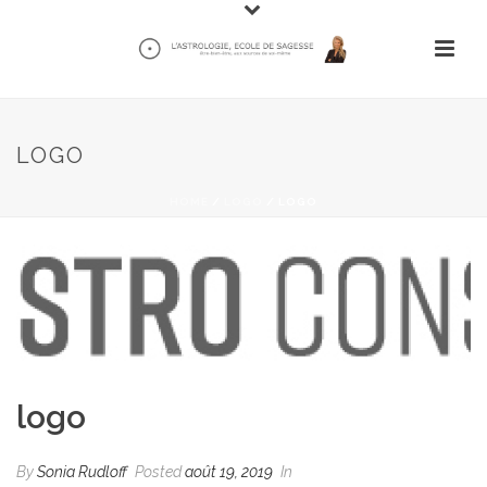
LOGO
HOME
/
LOGO
/ LOGO
logo
By
Sonia Rudloff
Posted
août 19, 2019
In